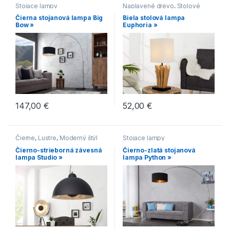
Stojace lampy
Naplavené drevo
,
Stolové
lampy
Čierna stojanová lampa Big
Biela stolová lampa
Bow »
Euphoria »
147,00
€
52,00
€
Čierne
,
Lustre
,
Moderný štýl
Stojace lampy
Čierno-strieborná závesná
Čierno-zlatá stojanová
lampa Studio »
lampa Python »