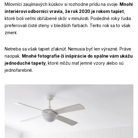
Milovníci zaujímavých kúskov si rozhodne prídu na svoje.
Mnohí
interiéroví odborníci vravia, že rok 2020 je rokom
tapiet
,
ktoré boli veľmi obľúbené skôr v minulosti. Posledné roky ľudia
preferovali čisté steny v bledších farbách. Tento rok sa to však
zmení.
Netreba sa však tapiet zľaknúť. Nemusia byť len výrazné. Práve
naopak.
Mnohé fotografie či inšpirácie do spálne vám ukážu
jednoduché tapety
, ktoré môžu mať jemné vzory alebo sú
jednofarebné.