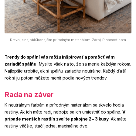
Drevo je najobľúbenejším prírodným materiálom. Zdroj: Pinterest.com
Trendy do spální vás môžu inšpirovať
a pomôcť vám
zariadiť spálňu.
Myslite však na to, že sa menia každým rokom.
Najlepšie urobíte, ak si spálňu zariadite neutrálne. Každý ďalší
rok si ju potom môžete meniť podľa nových trendov.
Rada na záver
K neutrálnym farbám a prírodným materiálom sa skvelo hodia
rastliny
. Ak ich máte radi, nebojte sa ich umiestniť do spálne.
V
prípade menších rastlín zvoľte pokojne 2 – 3 kusy.
Ak máte
rastliny väčšie, stačí jedna, maximálne dve.