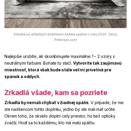
Zrkadlá sú dôležitým doplnkom každej spálne v roku 2020. Zdroj:
Pinterest.com
Najlepšie urobíte, ak skombinujete maximálne 1 – 2 vzory s
neutrálnymi farbami. Bohate to stačí.
Vytvoríte tak zaujímavú
miestnosť, ktorá však bude stále veľmi
prívetivá pre
spánok a oddych.
Zrkadlá všade, kam sa pozriete
Zrkadlá by nemali chýbať v žiadnej spálni.
V prípade, že nie
ste nadšencom tohto doplnku, jedno by ste mali mať určite.
Okrem toho, že skvelo doplní celý priestor, ho tiež
opticky
zväčší
. Hodí sa to každému, kto má malú spálňu.