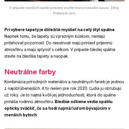
V prípade menších rastlín pokojne zvoľte rovno niekoľko kusov. Zdroj:
Pinterest.com
Pri výbere tapety je dôležité myslieť na
celý štýl spálne
.
Napriek tomu, že tapety sú výrazným kúskom, nemajú
priťahovať pozornosť. Do miestnosti majú priniesť príjemnú
atmosféru a majú splynúť s celkom. V prípade bledej spálne
stavte na bledšie tapety a naopak.
Neutrálne farby
Kombinácia prírodných materiálov a neutrálnych farieb je jednou
z
najobľúbenejších
. A to nielen pre rok 2020. Ľudia ju obľubujú
už roky. Je to najmä kvôli jej jednoduchosti, ktorá do spálne
prináša rodinnú atmosféru.
Bledšie odtiene vedia spálňu
opticky zväčšiť, čo sa hodí najmä ľuďom bývajúcim v
menších bytoch.