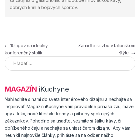
sa zaujíma o gastronómiu a módu. Je milovníčkou kávy,
dobrých kníh a bojových športov.
Navigácia v článku
←
10 tipov na ideálny
Zariaďte si izbu v talianskom
konferenčný stolík
štýle
→
Hľadať:
MAGAZÍN
iKuchyne
Nahliadnite s nami do sveta interiérového dizajnu a nechajte sa
inšpirovať. Magazín iKuchyne vám pravidelne prináša zaujímavé
tipy a triky, nové lifestyle trendy a príbehy spokojných
zákazníkov. Pohodlne sa usaďte, vezmite si šálku kávy, či
obľúbeného čaju a nechajte sa uniesť čarom dizajnu. Aby vám
neunikli najnovšie články, prihláste sa na odber nášho