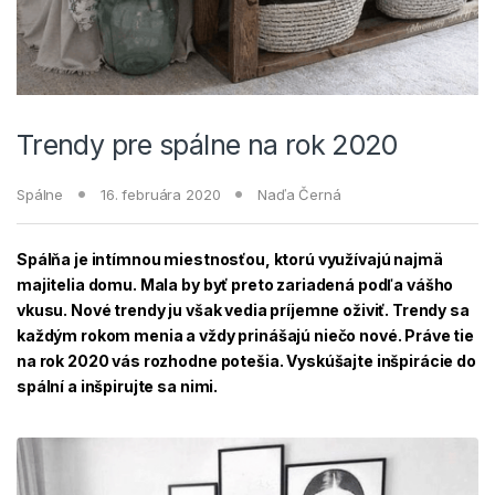
Trendy pre spálne na rok 2020
Spálne
16. februára 2020
Naďa Černá
Spálňa je intímnou miestnosťou, ktorú využívajú najmä
majitelia domu. Mala by byť preto zariadená podľa vášho
vkusu. Nové trendy ju však vedia príjemne oživiť. Trendy sa
každým rokom menia a vždy prinášajú niečo nové. Práve tie
na rok 2020 vás rozhodne potešia. Vyskúšajte inšpirácie do
spální a inšpirujte sa nimi.