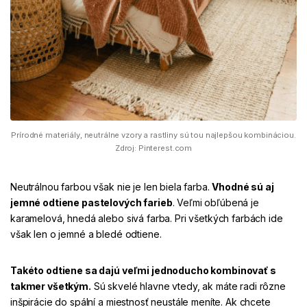
Prírodné materiály, neutrálne vzory a rastliny sú tou najlepšou kombináciou.
Zdroj: Pinterest.com
Neutrálnou farbou však nie je len biela farba.
Vhodné sú aj
jemné odtiene
pastelových farieb
. Veľmi obľúbená je
karamelová, hnedá alebo sivá farba. Pri všetkých farbách ide
však len o jemné a bledé odtiene.
Takéto odtiene sa dajú veľmi jednoducho kombinovať
s
takmer všetkým.
Sú skvelé hlavne vtedy, ak máte radi rôzne
inšpirácie do spální a miestnosť neustále meníte. Ak chcete