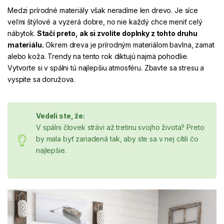
Medzi prírodné materiály však neradíme len drevo. Je síce
veľmi štýlové a vyzerá dobre, no nie každý chce meniť celý
nábytok.
Stačí preto, ak si zvolíte
doplnky
z tohto druhu
materiálu.
Okrem dreva je prírodným materiálom bavlna, zamat
alebo koža. Trendy na tento rok diktujú najmä pohodlie.
Vytvorte si v spálni tú najlepšiu atmosféru. Zbavte sa stresu a
vyspite sa doružova.
Vedeli ste, že:
V spálni človek strávi až
tretinu
svojho života? Preto
by mala byť zariadená tak, aby ste sa v nej cítili čo
najlepšie.