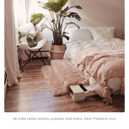
Ak máte väčšiu rastlinu, pokojne stačí jedna. Zdroj: Pinterest.com