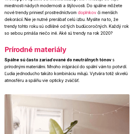
miestnosti nádych modernosti a štýlovosti. Do spálne môžete
nové trendy priniesť prostredníctvom
doplnkov
či menších
dekorácií. Nie je nutné prerábať celú izbu. Myslite na to, že
trendy tohto roku sú odlišné od tých budúcoročných. Každý rok
so sebou prináša niečo iné. Aké sú trendy na rok 2020?
Prírodné materiály
Spálne sú často zariaďované do
neutrálnych tónov
s
prírodnými materiálmi. Mnoho inšpirácií do spální vám to potvrdí.
Ľudia jednoducho takúto kombináciu milujú. Vytvára totiž skvelú
atmosféru a spálňu vie opticky zväčšiť.