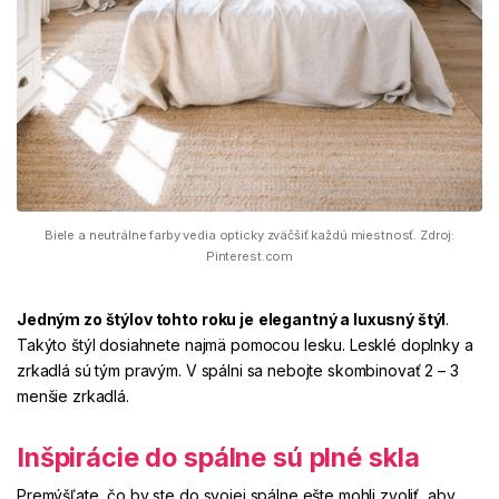
Biele a neutrálne farby vedia opticky zväčšiť každú miestnosť. Zdroj:
Pinterest.com
Jedným zo štýlov tohto roku je
elegantný a luxusný štýl
.
Takýto štýl dosiahnete najmä pomocou lesku. Lesklé
doplnky
a
zrkadlá sú tým pravým. V spálni sa nebojte skombinovať 2 – 3
menšie zrkadlá.
Inšpirácie do spálne sú plné skla
Premýšľate, čo by ste do svojej spálne ešte mohli zvoliť, aby