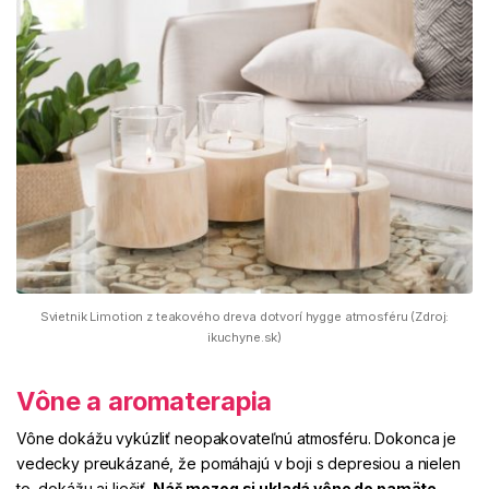
Svietnik Limotion z teakového dreva dotvorí hygge atmosféru (Zdroj:
ikuchyne.sk)
Vône a aromaterapia
Vône dokážu vykúzliť neopakovateľnú atmosféru. Dokonca je
vedecky preukázané, že pomáhajú v boji s depresiou a nielen
to, dokážu aj liečiť.
Náš mozog si ukladá vône do pamäte