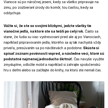
Vianoce sú po náročnej jeseni, kedy sa všetko pripravuje na
zimu, po zozbieraní úrody do komôr, tou časťou, kedy sa
oddychuje.
Vážte si, že ste so svojími blízkymi, jedzte všetky tie
vianočné jedlá, na ktoré ste sa tešili po celý rok.
Často sa
stane, že ľudia su viac vystresovaní pred ale aj po Vianociach,
napríklad pripravovaním jedla, ktorého sa aj tak nachystá vždy
priveľa, presúvaním sa po návštevách a podobne.
Skúste si
spísať zoznam povinností vopred, a následne veci, ktoré sú
podstatné najmenej jednoducho škrtnúť.
Čas navyše využite
zmysluplne, odložte mobil a napríklad si zahrajte spoločenskú
hru s deťmi alebo sa začítajte do knihy, na ktorú ste nemali čas.