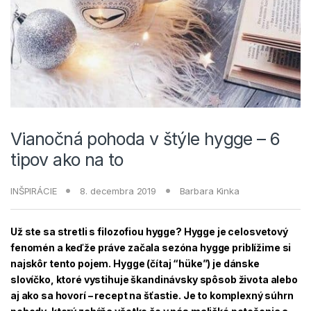
Vianočná pohoda v štýle hygge – 6
tipov ako na to
INŠPIRÁCIE
8. decembra 2019
Barbara Kinka
Už ste sa stretli s filozofiou hygge? Hygge je celosvetový
fenomén a keďže práve začala sezóna hygge priblížime si
najskôr tento pojem.
Hygge (čítaj “h
üke”
) je dánske
slovíčko, ktoré vystihuje škandinávsky spôsob života alebo
aj ako sa hovorí – recept na šťastie. Je to komplexný súhrn