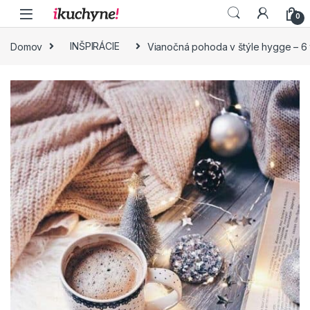
Skip to navigation
Skip to content
0
Domov
INŠPIRÁCIE
Vianočná pohoda v štýle hygge – 6 