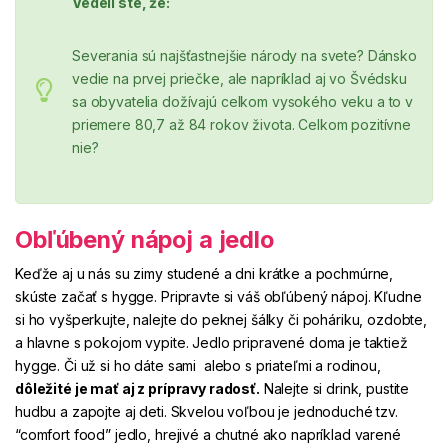
Vedeli ste, že:
Severania sú najšťastnejšie národy na svete? Dánsko
vedie na prvej priečke, ale napríklad aj vo Švédsku
sa obyvatelia dožívajú celkom vysokého veku a to v
priemere 80,7 až 84 rokov života. Celkom pozitívne
nie?
Obľúbený nápoj a jedlo
Keďže aj u nás su zimy studené a dni krátke a pochmúrne,
skúste začať s hygge. Pripravte si váš obľúbený nápoj. Kľudne
si ho vyšperkujte, nalejte do peknej šálky či poháriku, ozdobte,
a hlavne s pokojom vypite. Jedlo pripravené doma je taktiež
hygge. Či už si ho dáte sami alebo s priateľmi a rodinou,
dôležité je mať aj z prípravy radosť.
Nalejte si drink, pustite
hudbu a zapojte aj deti. Skvelou voľbou je jednoduché tzv.
“comfort food” jedlo, hrejivé a chutné ako napríklad varené