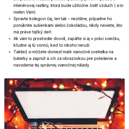
interiérovej rastliny, ktorá bude užitočne čistiť vzduch ( a to
nielen Vám)
Spravte kolegovi čaj, len tak – nezištne, prípadne ho
ponúknite sušienkami alebo čokoládou, nikdy neviete, kto
má práve ťažký deň
Ak vám to prostredie dovolí, zapáľte si aj v práci sviečku,
kľudne aj tú vonnú, keď to nikoho neruší
Taktiež si môžete doniesť malé vianočné svetielka na
baterky a zapnúť si ich za obrazovkou pre potešenie a
navodenie tej správnej vianočnej nálady