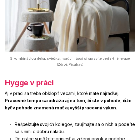
S kombináciou deka, sviečka, horúci nápoj si spravíte perfektné hygge
(Zdroj: Pixabay)
Hygge v práci
Aj v práci sa treba obklopiť vecami, ktoré máte najradšej.
Pracovné tempo sa odráža aj na tom, či ste v pohode, čiže
byť v pohode znamená mať aj vyšší pracovný výkon.
Rešpektujte svojich kolegov, zaujímajte sa o nich a podeľte
sa s nimi o dobrú náladu.
Do práce si môžete priniesť aj zelený prvok v podobe