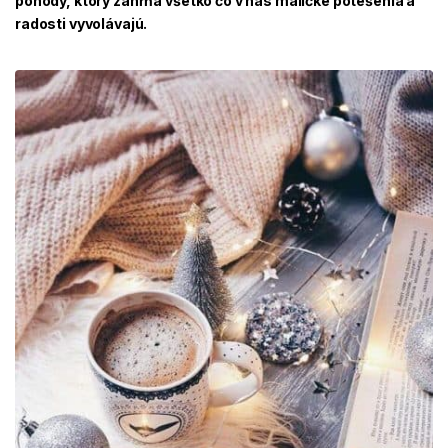
pohody, ktorý zahŕňa všetko čo v nás maličké potešenia a
radosti vyvolávajú.