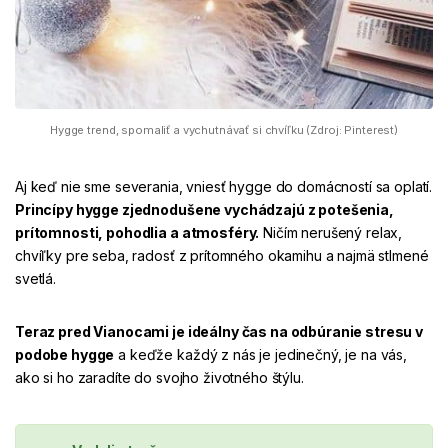
Hygge trend, spomaliť a vychutnávať si chvíľku (Zdroj: Pinterest)
Aj keď nie sme severania, vniesť hygge do domácností sa oplatí.
Princípy hygge zjednodušene vychádzajú z potešenia,
prítomnosti, pohodlia a atmosféry.
Ničím nerušený relax,
chvíľky pre seba, radosť z prítomného okamihu a najmä stlmené
svetlá.
Teraz pred Vianocami je ideálny čas na odbúranie stresu v
podobe hygge
a keďže každý z nás je jedinečný, je na vás,
ako si ho zaradíte do svojho životného štýlu.