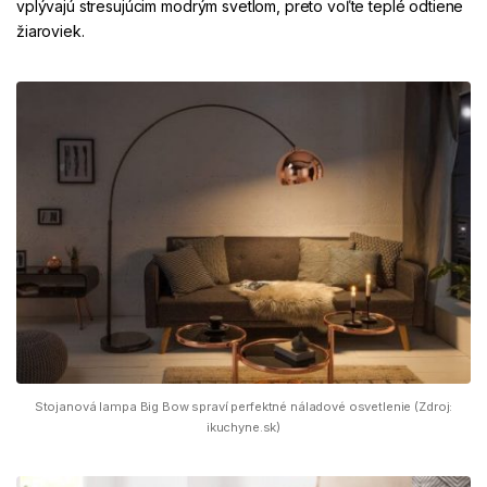
vplývajú stresujúcim modrým svetlom, preto voľte teplé odtiene
žiaroviek.
Stojanová lampa Big Bow spraví perfektné náladové osvetlenie (Zdroj:
ikuchyne.sk)