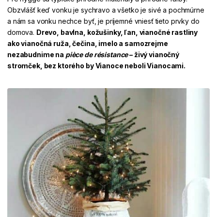
Obzvlášť keď vonku je sychravo a všetko je sivé a pochmúrne
a nám sa vonku nechce byť, je príjemné vniesť tieto prvky do
domova.
Drevo, bavlna, kožušinky, ľan, vianočné rastliny
ako vianočná ruža, čečina, imelo a samozrejme
nezabudnime na
pièce de résistance
– živý vianočný
stromček, bez ktorého by Vianoce neboli Vianocami.