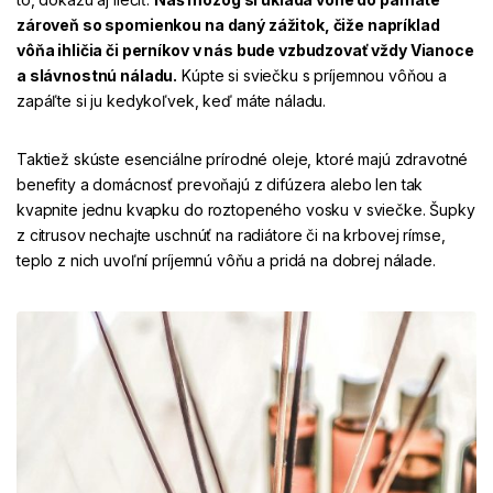
zároveň so spomienkou na daný zážitok, čiže napríklad
vôňa ihličia či perníkov v nás bude vzbudzovať vždy Vianoce
a slávnostnú náladu.
Kúpte si sviečku s príjemnou vôňou a
zapáľte si ju kedykoľvek, keď máte náladu.
Taktiež skúste esenciálne prírodné oleje, ktoré majú zdravotné
benefity a domácnosť prevoňajú z difúzera alebo len tak
kvapnite jednu kvapku do roztopeného vosku v sviečke. Šupky
z citrusov nechajte uschnúť na radiátore či na krbovej rímse,
teplo z nich uvoľní príjemnú vôňu a pridá na dobrej nálade.