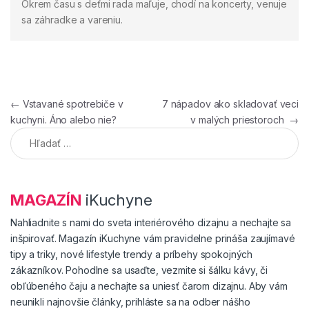
Okrem času s deťmi rada maľuje, chodí na koncerty, venuje
sa záhradke a vareniu.
Navigácia v článku
←
Vstavané spotrebiče v
7 nápadov ako skladovať veci
kuchyni. Áno alebo nie?
v malých priestoroch
→
Hľadať:
MAGAZÍN
iKuchyne
Nahliadnite s nami do sveta interiérového dizajnu a nechajte sa
inšpirovať. Magazín iKuchyne vám pravidelne prináša zaujímavé
tipy a triky, nové lifestyle trendy a príbehy spokojných
zákazníkov. Pohodlne sa usaďte, vezmite si šálku kávy, či
obľúbeného čaju a nechajte sa uniesť čarom dizajnu. Aby vám
neunikli najnovšie články, prihláste sa na odber nášho