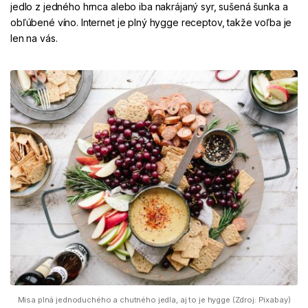
jedlo z jedného hrnca alebo iba nakrájaný syr, sušená šunka a
obľúbené víno. Internet je plný hygge receptov, takže voľba je
len na vás.
Misa plná jednoduchého a chutného jedla, aj to je hygge (Zdroj: Pixabay)