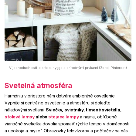
V jednoduchosti je krása, hygge s prírodnými prvkami (Zdroj: Pinterest)
Svetelná atmosféra
Harmóniu v priestore nám dotvára ambientné osvetlenie.
Vypnite si centrálne osvetlenie a atmosféru si dolaďte
náladovými svetlami.
Sviečky, svietniky, tlmené svietidlá,
stolové lampy
alebo
stojace lampy
a najmä, obľúbené
vianočné svetielka dovolia spomaliť rýchle tempo v domácnosti
a upokoja aj myseľ.
Obrazovky televízorov a počítačov na nás