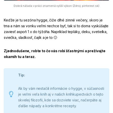
Dobrá nálada v práci znamená vyšší výkon (Zdroj: pinterest.sk)
Keďže je tu sezóna hygge, čiže dlhé zimné večery, skoro je
tma a nám sa vonku veľmi nechce byť, tak si to doma vyskúšajte
zaviesť aspoň 1 x do týždňa. Napríklad tepláky, deku, svetielka,
sviečka, sladkosť, čajík a je to 🙂
Zjednodušene, robte to čo vás robí šťastnými a prežívajte
okamih tu a teraz.
Tip:
Ak by vám nestačili informácie o hygge, v súčasnosti
je veľmi veľa kníh aj v našich kníhkupectvách o tejto
skvelej filozofii, kde sa dozviete viac, načerpáte aj
ďalšie nápady a konkrétne recepty.