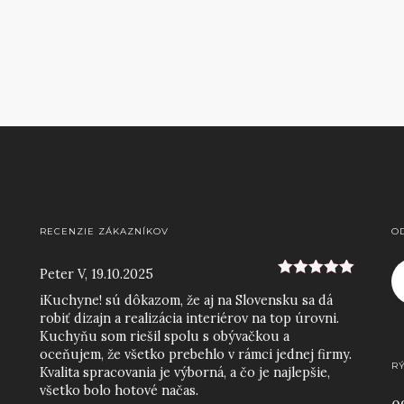
RECENZIE ZÁKAZNÍKOV
O
Peter V
,
19.10.2025
5
z 5
iKuchyne! sú dôkazom, že aj na Slovensku sa dá
robiť dizajn a realizácia interiérov na top úrovni.
Kuchyňu som riešil spolu s obývačkou a
oceňujem, že všetko prebehlo v rámci jednej firmy.
R
Kvalita spracovania je výborná, a čo je najlepšie,
všetko bolo hotové načas.