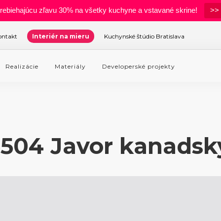
rebiehajúcu zľavu 30% na všetky kuchyne a vstavané skrine!
>> 
ontakt
Interiér na mieru
Kuchynské štúdio Bratislava
Realizácie
Materiály
Developerské projekty
5504 Javor kanadsk