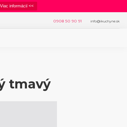
Viac informácií <<
0908 50 90 91
info@ikuchyne.sk
ý tmavý