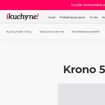
Využite momentálne p
Úvod
Prebiehajúce akcie
O nás
K
Kuchynské linky
Vstavané skrine
Manželské postele
Krono 