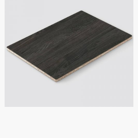
Úvod
Prebiehajúce akcie
O nás
Kontakt
Kuchynské štúdio Bratislava