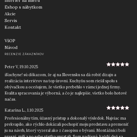
Interiér na mieru
Eshop s nábytkom
Akcie
Servis
Kontakt
VšOP
Návod
RECENZIE ZÁKAZNÍKOV
Peter V
,
19.10.2025
5
z 5
iKuchyne! sú dôkazom, že aj na Slovensku sa dá robiť dizajn a
realizácia interiérov na top úrovni. Kuchyňu som riešil spolu s
obývačkou a oceňujem, že všetko prebehlo v rámci jednej firmy.
Kvalita spracovania je výborná, a čo je najlepšie, všetko bolo hotové
načas.
Katarína L.
,
1.10.2025
5
z 5
Profesionálny tím, úžasný prístup a dokonalý výsledok. Najviac ma
prekvapilo, ako rýchlo dokázali pochopiť moju predstavu a premeniť
ju na návrh, ktorý vyzeral ako z časopisu o bývaní. Montážnici boli
presní, milí a po sebe všetko upratali. Som nadšená, každý deň sa