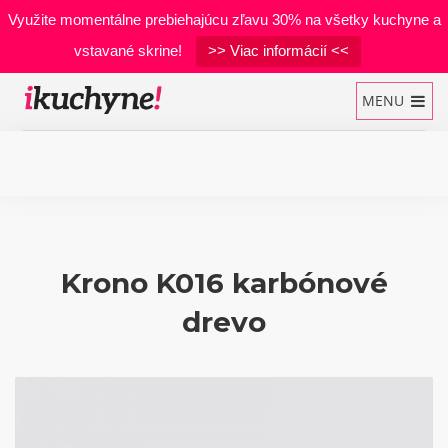
Využite momentálne prebiehajúcu zľavu 30% na všetky kuchyne a
vstavané skrine!
>> Viac informácií <<
MENU
Kuchynské linky
Vstavané skrine
Krono K016 karbónové
Manželské postele
drevo
Realizácie
Materiály
Developerské projekty