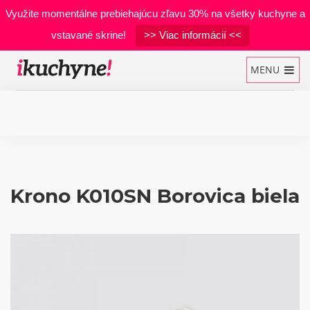
Využite momentálne prebiehajúcu zľavu 30% na všetky kuchyne a
vstavané skrine!
>> Viac informácií <<
MENU
Kuchynské linky
Vstavané skrine
Krono K010SN Borovica biela
Manželské postele
Realizácie
Materiály
Developerské projekty