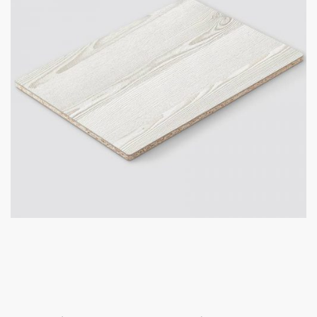
Úvod
Prebiehajúce akcie
O nás
Kontakt
Kuchynské štúdio Bratislava