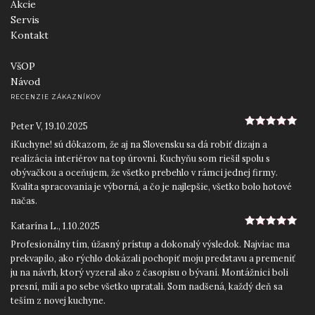
Akcie
Servis
Kontakt
VšOP
Návod
RECENZIE ZÁKAZNÍKOV
Peter V
,
19.10.2025
5
z 5
iKuchyne! sú dôkazom, že aj na Slovensku sa dá robiť dizajn a
realizácia interiérov na top úrovni. Kuchyňu som riešil spolu s
obývačkou a oceňujem, že všetko prebehlo v rámci jednej firmy.
Kvalita spracovania je výborná, a čo je najlepšie, všetko bolo hotové
načas.
Katarína L.
,
1.10.2025
5
z 5
Profesionálny tím, úžasný prístup a dokonalý výsledok. Najviac ma
prekvapilo, ako rýchlo dokázali pochopiť moju predstavu a premeniť
ju na návrh, ktorý vyzeral ako z časopisu o bývaní. Montážnici boli
presní, milí a po sebe všetko upratali. Som nadšená, každý deň sa
teším z novej kuchyne.