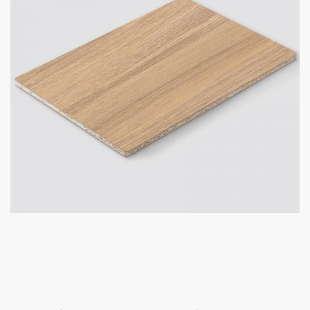
Úvod
Prebiehajúce akcie
O nás
Kontakt
Kuchynské štúdio Bratislava