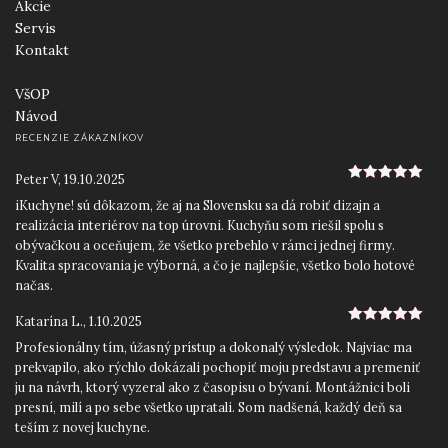
Akcie
Servis
Kontakt
VšOP
Návod
RECENZIE ZÁKAZNÍKOV
Peter V
,
19.10.2025
5
z 5
iKuchyne! sú dôkazom, že aj na Slovensku sa dá robiť dizajn a
realizácia interiérov na top úrovni. Kuchyňu som riešil spolu s
obývačkou a oceňujem, že všetko prebehlo v rámci jednej firmy.
Kvalita spracovania je výborná, a čo je najlepšie, všetko bolo hotové
načas.
Katarína L.
,
1.10.2025
5
z 5
Profesionálny tím, úžasný prístup a dokonalý výsledok. Najviac ma
prekvapilo, ako rýchlo dokázali pochopiť moju predstavu a premeniť
ju na návrh, ktorý vyzeral ako z časopisu o bývaní. Montážnici boli
presní, milí a po sebe všetko upratali. Som nadšená, každý deň sa
teším z novej kuchyne.