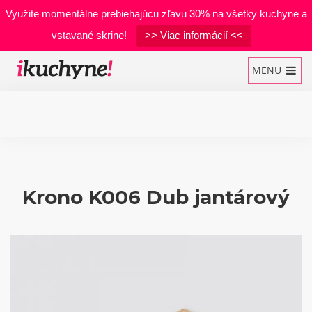
Využite momentálne prebiehajúcu zľavu 30% na všetky kuchyne a
vstavané skrine!
>> Viac informácií <<
MENU
Kuchynské linky
Vstavané skrine
Krono K006 Dub jantárový
Manželské postele
Realizácie
Materiály
Developerské projekty