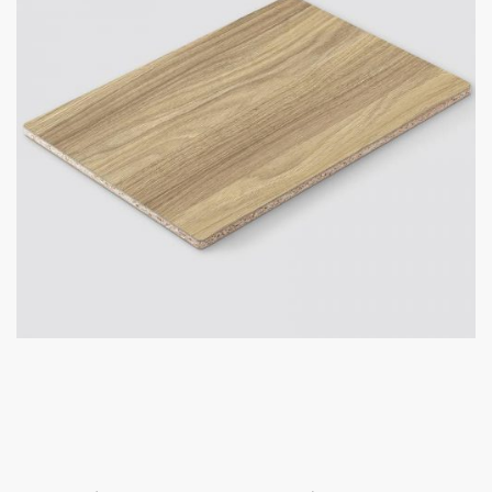
Úvod
Prebiehajúce akcie
O nás
Kontakt
Kuchynské štúdio Bratislava