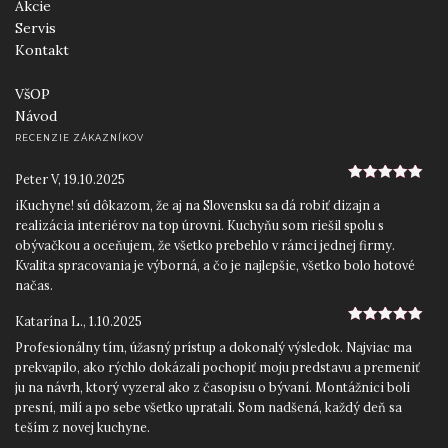
Akcie
Servis
Kontakt
VšOP
Návod
RECENZIE ZÁKAZNÍKOV
Peter V
,
19.10.2025
5
z 5
iKuchyne! sú dôkazom, že aj na Slovensku sa dá robiť dizajn a
realizácia interiérov na top úrovni. Kuchyňu som riešil spolu s
obývačkou a oceňujem, že všetko prebehlo v rámci jednej firmy.
Kvalita spracovania je výborná, a čo je najlepšie, všetko bolo hotové
načas.
Katarína L.
,
1.10.2025
5
z 5
Profesionálny tím, úžasný prístup a dokonalý výsledok. Najviac ma
prekvapilo, ako rýchlo dokázali pochopiť moju predstavu a premeniť
ju na návrh, ktorý vyzeral ako z časopisu o bývaní. Montážnici boli
presní, milí a po sebe všetko upratali. Som nadšená, každý deň sa
teším z novej kuchyne.