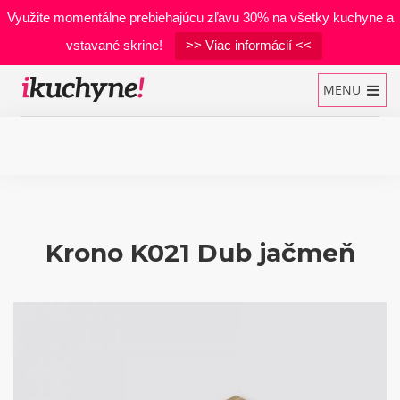
Využite momentálne prebiehajúcu zľavu 30% na všetky kuchyne a
vstavané skrine!
>> Viac informácií <<
MENU
Kuchynské linky
Vstavané skrine
Krono K021 Dub jačmeň
Manželské postele
Realizácie
Materiály
Developerské projekty