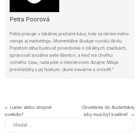
Petra Poorová
Petra pracuje v lokálnej pražiarni kávy, kde sa okrem iného
venuje aj marketingu. Momentálne študuje vysokú školu.
Popritom stíha budovať povedomie o lokálnych značkách,
spravovať sociálne siete klientov, a keď má chvíľku
voľného času, rada píše o interiérovom dizajne. Miluje
prechádzky s jej huskym, útuné kaviarne a crossfit."
Navigácia v článku
←
Luster alebo stropné
Osvetlenie do študentskej
svietidlo?
izby musí byť kvalitné!
→
Hľadať: