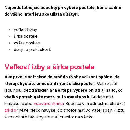
Najpodstatnejšie aspekty pri výbere postele, ktorá sadne
do vášho interiéru ako uliata sú štyri:
veľkosť izby
šírka postele
výška postele
dizajn a praktickosť.
Veľkosť izby a šírka postele
Ako prvé je potrebné do brať do úvahy veľkosť spálne, do
ktorej chystáte umiestniť manželskú posteľ.
Máte zatiaľ
izbu holú, bez zariadenia?
Berte pri výbere ohľad aj na to, čo
všetko potrebujete mať v tejto miestnosti.
Budete mať
klasickú, alebo
vstavanú skriňu
? Bude sa v miestnosti nachádzať
zrkdlo
? Máte niečo navyše, čo chcete mať vo vašej spálni? Izbu
si rozvrhnite tak, aby ste mali priestor na všetko.