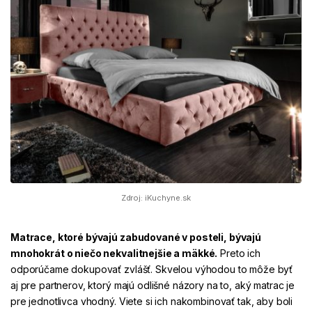
Zdroj: iKuchyne.sk
Matrace, ktoré bývajú zabudované v posteli, bývajú
mnohokrát o niečo nekvalitnejšie a mäkké.
Preto ich
odporúčame dokupovať zvlášť. Skvelou výhodou to môže byť
aj pre partnerov, ktorý majú odlišné názory na to, aký matrac je
pre jednotlivca vhodný. Viete si ich nakombinovať tak, aby boli