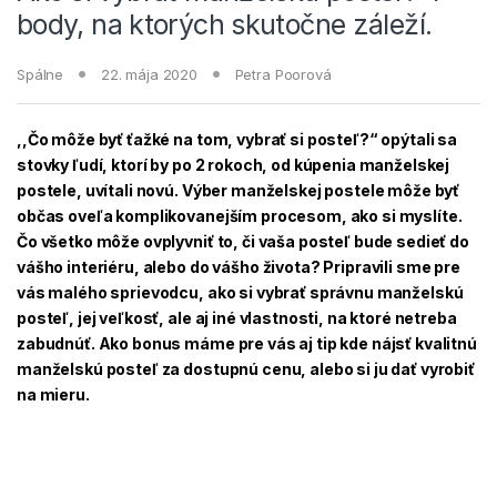
body, na ktorých skutočne záleží.
Spálne
22. mája 2020
Petra Poorová
,,Čo môže byť ťažké na tom, vybrať si posteľ?“ opýtali sa
stovky ľudí, ktorí by po 2 rokoch, od kúpenia manželskej
postele, uvítali novú. Výber manželskej postele môže byť
občas oveľa komplikovanejším procesom, ako si myslíte.
Čo všetko môže ovplyvniť to, či vaša posteľ bude sedieť do
vášho interiéru, alebo do vášho života? Pripravili sme pre
vás malého sprievodcu, ako si vybrať správnu manželskú
posteľ, jej veľkosť, ale aj iné vlastnosti, na ktoré netreba
zabudnúť. Ako bonus máme pre vás aj tip kde nájsť kvalitnú
manželskú posteľ za dostupnú cenu, alebo si ju dať vyrobiť
na mieru.