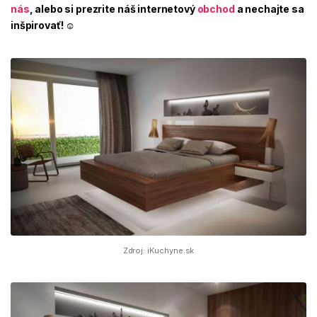
nás
, alebo si prezrite náš internetový
obchod
a nechajte sa
inšpirovať! ☺
Zdroj: iKuchyne.sk