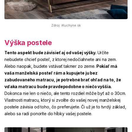
Zdroj: iKuchyne.sk
Výška postele
Tento aspekt bude závisieť aj od vašej výšky.
Určite
nebudete chcieť posteľ, z ktorej nedočiahnete ani na zem.
Alebo naopak, budete vstávať takmer zo zeme.
Pokiaľ má
vaša manželská posteľ rám a kupujete ju bez
zabudovaného matracu, je potrebné brať ohľad na to, že
vďaka matracu bude pravdepodobne o niečo vyššia.
Dokonca nie len o niečo, ale tento rozdiel môže byť až o 30cm.
Vlastnosti matracu, ktorý si zvolíte do vašej novej manželskej
postele závisia od toho, čo preferujete. Či už je to tvrdý základ,
alebo sa radi ponoríte do hĺbky vašej postele.