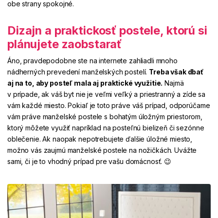
obe strany spokojné.
Dizajn a praktickosť postele, ktorú si
plánujete zaobstarať
Áno, pravdepodobne ste na internete zahliadli mnoho
nádherných prevedení manželských postelí.
Treba však dbať
aj na to, aby posteľ mala aj praktické využitie.
Najmä
v prípade, ak váš byt nie je veľmi veľký a priestranný a zíde sa
vám každé miesto. Pokiaľ je toto práve váš prípad, odporúčame
vám práve manželské postele s bohatým úložným priestorom,
ktorý môžete využiť napríklad na posteľnú bielizeň či sezónne
oblečenie. Ak naopak nepotrebujete ďalšie úložné miesto,
možno vás zaujmú manželské postele na nožičkách. Uvážte
sami, či je to vhodný prípad pre vašu domácnosť. 😉