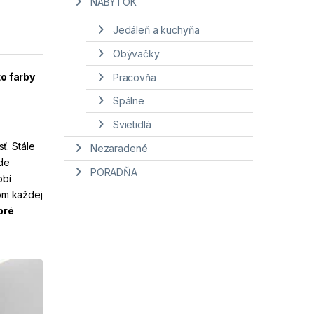
NÁBYTOK
Jedáleň a kuchyňa
Obývačky
to farby
Pracovňa
Spálne
Svietidlá
ť. Stále
Nezaradené
ude
PORADŇA
bí
om každej
bré