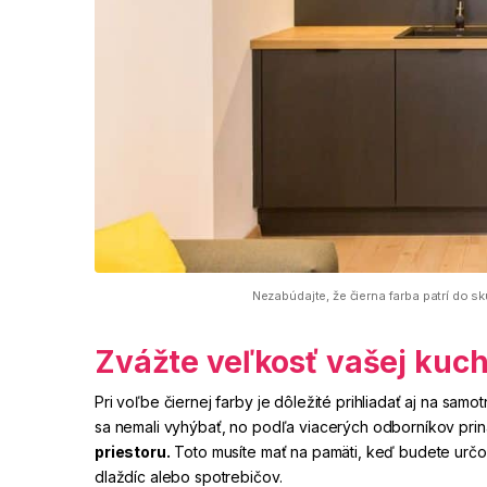
Nezabúdajte, že čierna farba patrí do 
Zvážte veľkosť vašej kuc
Pri voľbe čiernej farby je dôležité prihliadať aj na sa
sa nemali vyhýbať, no podľa viacerých odborníkov prin
priestoru.
Toto musíte mať na pamäti, keď budete určov
dlaždíc alebo spotrebičov.