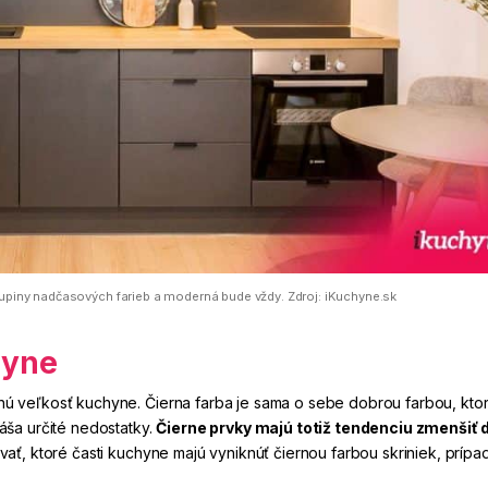
skupiny nadčasových farieb a moderná bude vždy. Zdroj: iKuchyne.sk
hyne
motnú veľkosť kuchyne. Čierna farba je sama o sebe dobrou farbou, ktor
áša určité nedostatky.
Čierne prvky majú totiž tendenciu zmenšiť 
ať, ktoré časti kuchyne majú vyniknúť čiernou farbou skriniek, prípa