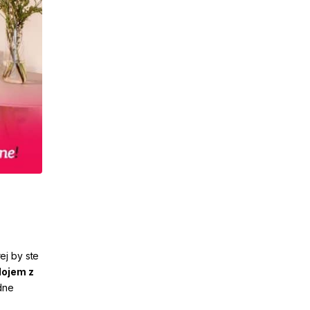
ej
by ste
dojem z
dne