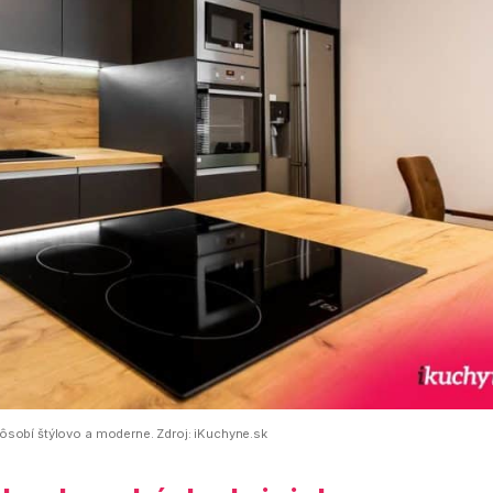
ôsobí štýlovo a moderne. Zdroj: iKuchyne.sk