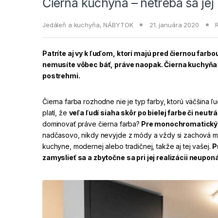
Čierna kuchyňa – netreba sa jej 
Jedáleň a kuchyňa
,
NÁBYTOK
21. januára 2020
Patríte aj vy k ľuďom, ktorí majú pred čiernou far
nemusíte vôbec báť, práve naopak. Čierna kuchyňa do
postrehmi.
Čierna farba rozhodne nie je typ farby, ktorú väčšina ľ
platí, že
veľa ľudí siaha skôr po bielej farbe či neutr
dominovať práve čierna farba?
Pre monochromatický p
nadčasovo, nikdy nevyjde z módy a vždy si zachová 
kuchyne, modernej alebo tradičnej, takže aj tej vašej.
P
zamyslieť sa a zbytočne sa pri jej realizácii neupon