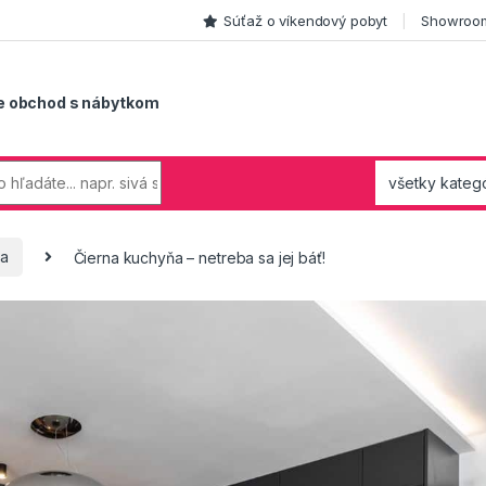
Súťaž o víkendový pobyt
Showroom
e obchod s nábytkom
ňa
Čierna kuchyňa – netreba sa jej báť!