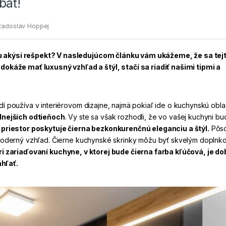
báť!
Radoslav Hoppej
bou akýsi rešpekt? V nasledujúcom článku vám ukážeme, že sa tej
káže mať luxusný vzhľad a štýl, stačí sa riadiť našimi tipmi a
udí používa v interiérovom dizajne, najmä pokiaľ ide o kuchynskú oblas
álnejších odtieňoch
. Vy ste sa však rozhodli, že vo vašej kuchyni b
riestor poskytuje čierna bezkonkurenčnú eleganciu a štýl.
Pôso
moderný vzhľad.
Čierne kuchynské skrinky môžu byť skvelým doplnk
ri zariaďovaní kuchyne, v ktorej bude čierna farba kľúčová, je do
áhľať.