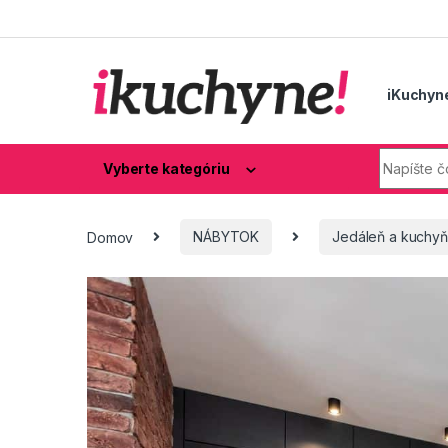
Skip to navigation
Skip to content
iKuchyn
Hľadaj:
Vyberte kategóriu
Domov
NÁBYTOK
Jedáleň a kuchy