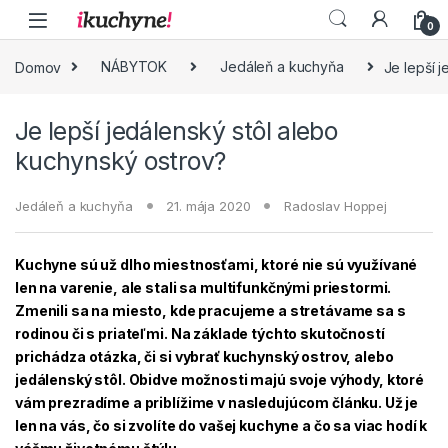
Skip to navigation
Skip to content
0
Domov
NÁBYTOK
Jedáleň a kuchyňa
Je lepší 
Je lepší jedálenský stôl alebo
kuchynský ostrov?
Jedáleň a kuchyňa
21. mája 2020
Radoslav Hoppej
Kuchyne sú už dlho miestnosťami, ktoré nie sú využívané
len na varenie, ale stali sa multifunkčnými priestormi.
Zmenili sa na miesto, kde pracujeme a stretávame sa s
rodinou či s priateľmi. Na základe týchto skutočností
prichádza otázka, či si vybrať kuchynský ostrov, alebo
jedálenský stôl. Obidve možnosti majú svoje výhody, ktoré
vám prezradíme a priblížime v nasledujúcom článku. Už je
len na vás, čo si zvolíte do vašej kuchyne a čo sa viac hodí k