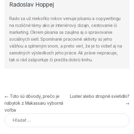
Radoslav Hoppej
Rado sa už niekoľko rokov venuje písaniu a copywritingu
na rozličné témy ako je interiérový dizajn, cestovanie či
marketing. Okrem písania sa zaujíma aj o spravovanie
sociálnych sietí. Spomínané pracovné aktivity sú jeho
vášňou a splneným snom, a preto verí, že je to vidieť aj na
samotných výsledkoch jeho práce. Ak práve nepracuje,
tak si rád zašportuje či prečíta dobrú knihu.
Navigácia v článku
←
Toto sú dôvody, prečo je
Luster alebo stropné svietidlo?
nábytok z Makassaru výborná
→
voľba
Hľadať: