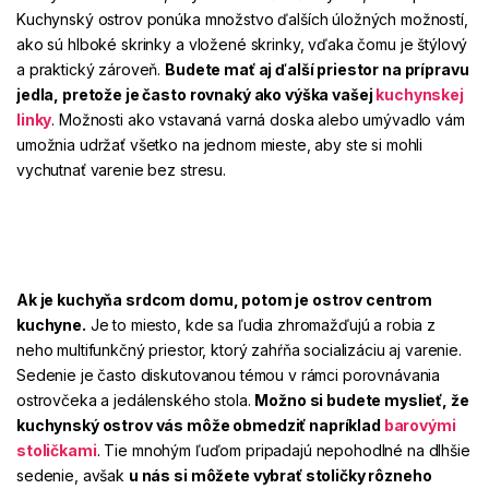
Kuchynský ostrov ponúka množstvo ďalších úložných možností,
ako sú hlboké skrinky a vložené skrinky, vďaka čomu je štýlový
a praktický zároveň.
Budete mať aj ďalší priestor na prípravu
jedla, pretože je často rovnaký ako výška vašej
kuchynskej
linky
.
Možnosti ako vstavaná varná doska alebo umývadlo vám
umožnia udržať všetko na jednom mieste, aby ste si mohli
vychutnať varenie bez stresu.
Ak je kuchyňa srdcom domu, potom je ostrov centrom
kuchyne.
Je to miesto, kde sa ľudia zhromažďujú a robia z
neho multifunkčný priestor, ktorý zahŕňa socializáciu aj varenie.
Sedenie je často diskutovanou témou v rámci porovnávania
ostrovčeka a jedálenského stola.
Možno si budete myslieť, že
kuchynský ostrov vás môže obmedziť napríklad
barovými
stoličkami
.
Tie mnohým ľuďom pripadajú nepohodlné na dlhšie
sedenie, avšak
u nás si môžete vybrať stoličky rôzneho