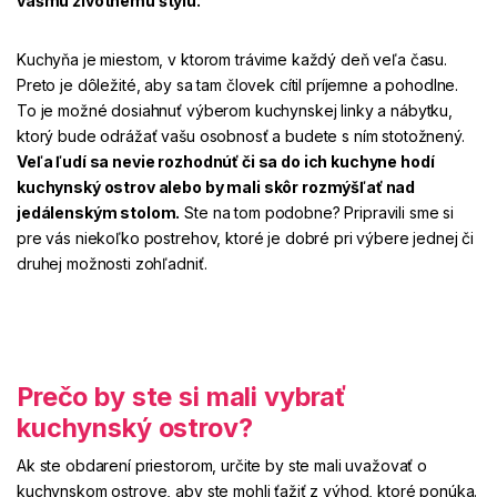
vášmu životnému štýlu.
Kuchyňa je miestom, v ktorom trávime každý deň veľa času.
Preto je dôležité, aby sa tam človek cítil príjemne a pohodlne.
To je možné dosiahnuť výberom kuchynskej linky a nábytku,
ktorý bude odrážať vašu osobnosť a budete s ním stotožnený.
Veľa ľudí sa nevie rozhodnúť či sa do ich kuchyne hodí
kuchynský ostrov alebo by mali skôr rozmýšľať nad
jedálenským stolom.
Ste na tom podobne? Pripravili sme si
pre vás niekoľko postrehov, ktoré je dobré pri výbere jednej či
druhej možnosti zohľadniť.
Prečo by ste si mali vybrať
kuchynský ostrov?
Ak ste obdarení priestorom, určite by ste mali uvažovať o
kuchynskom ostrove, aby ste mohli ťažiť z výhod, ktoré ponúka.