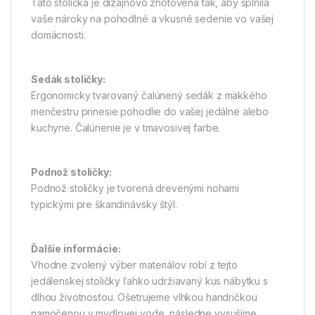
Táto stolička je dizajnovo zhotovená tak, aby splnila
vaše nároky na pohodlné a vkusné sedenie vo vašej
domácnosti.
Sedák stoličky:
Ergonomicky tvarovaný čalúnený sedák z mäkkého
menčestru prinesie pohodlie do vašej jedálne alebo
kuchyne. Čalúnenie je v tmavosivej farbe.
Podnož stoličky:
Podnož stoličky je tvorená drevenými nohami
typickými pre škandinávsky štýl.
Ďalšie informácie:
Vhodne zvolený výber materiálov robí z tejto
jedálenskej stoličky ľahko udržiavaný kus nábytku s
dlhou životnosťou. Ošetrujeme vlhkou handričkou
namočenou v mydlovej vode, následne vysušíme.