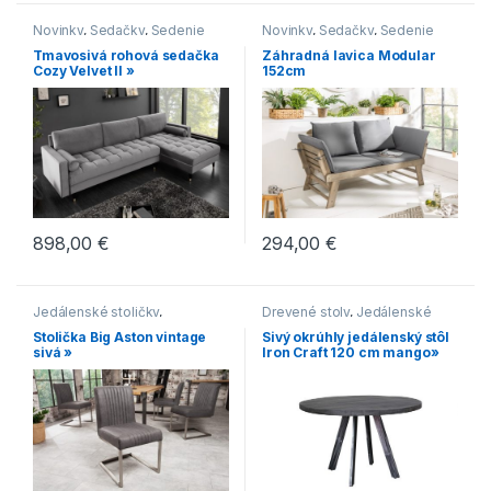
Novinky
,
Sedačky
,
Sedenie
Novinky
,
Sedačky
,
Sedenie
Tmavosivá rohová sedačka
Záhradná lavica Modular
Cozy Velvet II »
152cm
898,00
€
294,00
€
Jedálenské stoličky
,
Drevené stoly
,
Jedálenské
Jedálenské stoličky s
stoly
,
Jedálenské stoly v
Stolička Big Aston vintage
Sivý okrúhly jedálenský stôl
kovovou podnožou
,
industriálnom štýle
,
sivá »
Iron Craft 120 cm mango»
Jedálenské stoličky s
Jedálenské stoly z tmavého
lyžinovým podstavcom
,
dreva
,
Novinky
,
Stoly
Jedálenské stoličky v
industriálnom štýle
,
Jedálenské stoličky v
modernom štýle
,
Novinky
,
Stoličky