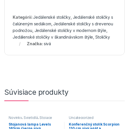
Kategórií:
Jedálenské stoličky
,
Jedálenské stoličky s
čalúneným sedákom
,
Jedálenské stoličky s drevenou
podnožou
,
Jedálenské stoličky v modernom štýle
,
Jedálenské stoličky v škandinávskom štýle
,
Stoličky
Značka:
sivá
Súvisiace produkty
Novinky
,
Svietidlá
,
Stojace
Uncategorized
lampy
Stojanová lampa Levels
Konferenčný stolík Scorpion
163cm čierna sivá
110 cm sivý agát »