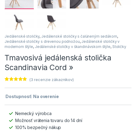
Jedálenské stoličky
,
Jedálenské stoličky s čalúneným sedákom
,
Jedálenské stoličky s drevenou podnožou
,
Jedálenské stoličky v
modernom štýle
,
Jedálenské stoličky v škandinávskom štýle
,
Stoličky
Tmavosivá jedálenská stolička
Scandinavia Cord »
(
3
recenzie zákazníkov)
Hodnotenie
3
4.89
z 5 na
základe
Dostupnosť: Na overenie
zákazníckych
recenzií
Nemecký výrobca
Možnosť vrátenia tovaru do 14 dní
100% bezpečný nákup