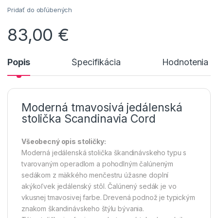
Pridať do obľúbených
83,00
€
Popis
Špecifikácia
Hodnotenia n
Moderná tmavosivá jedálenská
stolička Scandinavia Cord
Všeobecný opis stoličky:
Moderná jedálenská stolička škandinávskeho typu s
tvarovaným operadlom a pohodlným čalúneným
sedákom z mäkkého menčestru úžasne doplní
akýkoľvek jedálenský stôl. Čalúnený sedák je vo
vkusnej tmavosivej farbe. Drevená podnož je typickým
znakom škandinávskeho štýlu bývania.