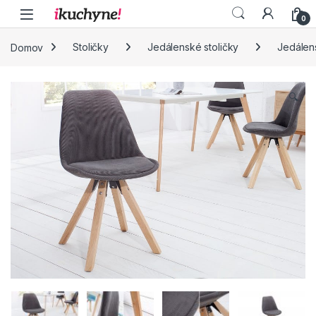
Skip to navigation
Skip to content
0
Domov
Stoličky
Jedálenské stoličky
Jedálens
🔍