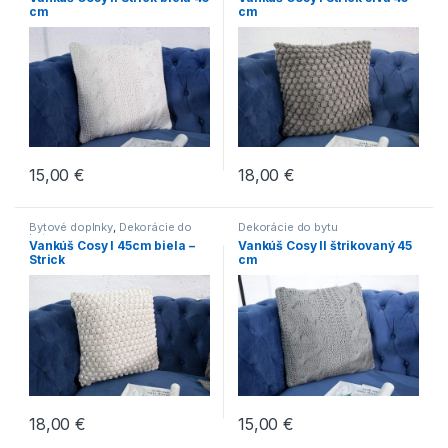
cm
cm
15,00
€
18,00
€
Bytové doplnky
,
Dekorácie do
Dekorácie do bytu
bytu
Vankúš Cosy I 45cm biela –
Vankúš Cosy II štrikovaný 45
Strick
cm
18,00
€
15,00
€