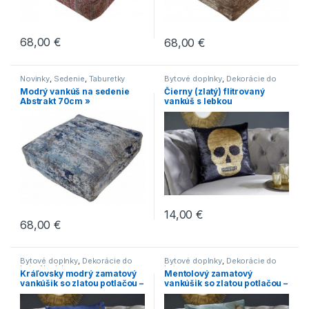
68,00
€
68,00
€
Novinky
,
Sedenie
,
Taburetky
Bytové doplnky
,
Dekorácie do
bytu
,
Novinky
Modrý vankúš na sedenie
Čierny (zlatý) flitrovaný
Abstrakt 70cm »
vankúš s lebkou
14,00
€
68,00
€
Bytové doplnky
,
Dekorácie do
Bytové doplnky
,
Dekorácie do
bytu
,
Novinky
bytu
Kráľovsky modrý zamatový
Mentolový zamatový
vankúšik so zlatou potlačou –
vankúšik so zlatou potlačou –
papraď »
ginko