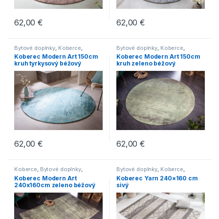
62,00
€
62,00
€
Bytové doplnky
,
Koberce
,
Bytové doplnky
,
Koberce
,
Novinky
Novinky
Koberec Modern Art 150cm
Koberec Modern Art 150cm
kruh tyrkysový béžový
kruh zeleno béžový
62,00
€
62,00
€
Koberce
,
Bytové doplnky
,
Bytové doplnky
,
Koberce
,
Novinky
Novinky
Koberec Modern Art
Koberec Yarn 240×160 cm
240x160cm zeleno béžový
sivý