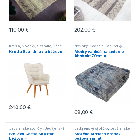
110,00
€
202,00
€
Kreslá
,
Novinky
,
Scandic
,
Série
Novinky
,
Sedenie
,
Taburetky
Kreslo Scandinavia béžové
Modrý vankúš na sedenie
Abstrakt 70cm »
240,00
€
68,00
€
Jedálenské stoličky
,
Jedálenské
Jedálenské stoličky
,
Jedálenské
stoličky s čalúneným sedákom
,
stoličky s čalúneným sedákom
,
Stolička Castle Struktur
Stolička Modern Barock
Jedálenské stoličky s drevenou
Jedálenské stoličky v
béžová »
béžová zamat
podnožou
,
Jedálenské stoličky s
modernom štýle
,
Novinky
,