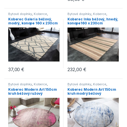
Bytové doplnky
,
Koberce
,
Bytové doplnky
,
Koberce
,
Nábytok
Novinky
Koberec Galeria béžový,
Koberec Inka béžový, hnedý,
modrý, konope 160 x 230cm
konope160 x 230cm
37,00
€
232,00
€
Bytové doplnky
,
Koberce
,
Bytové doplnky
,
Koberce
,
Novinky
Novinky
Koberec Modern Art 150cm
Koberec Modern Art 150cm
kruh béžový ružový
kruh modrý béžový