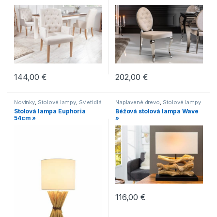
klasickými nohami
,
Jedálenské
Stoličky
stoličky vo vidieckom štýle
,
Novinky
,
Stoličky
144,00
€
202,00
€
Novinky
,
Stolové lampy
,
Svietidlá
Naplavené drevo
,
Stolové lampy
Stolová lampa Euphoria
Béžová stolová lampa Wave
54cm »
»
116,00
€