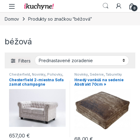
Skip to navigation
Skip to content
0
Domov
Produkty so značkou “béžová”
béžová
Filters
Chesterfield
,
Novinky
,
Pohovky
,
Novinky
,
Sedenie
,
Taburetky
Sedačky
,
Sedenie
,
Série
Chesterfield 2-miestna Sofa
Hnedý vankúš na sedenie
zamat champagne
Abstrakt 70cm »
657,00
€
68,00
€